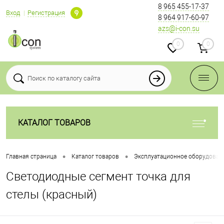
8 965 455-17-37
Вход
Регистрация
8 964 917-60-97
azs@i-con.su
0
0
КАТАЛОГ ТОВАРОВ
•
•
Главная страница
Каталог товаров
Эксплуатационное оборудован
Светодиодные сегмент точка для
стелы (красный)