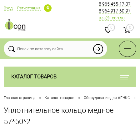
8 965 455-17-37
Вход
Регистрация
8 964 917-60-97
azs@i-con.su
0
0
КАТАЛОГ ТОВАРОВ
•
•
•
Главная страница
Каталог товаров
Оборудование для АГНКС
Уплотнительное кольцо медное
57*50*2