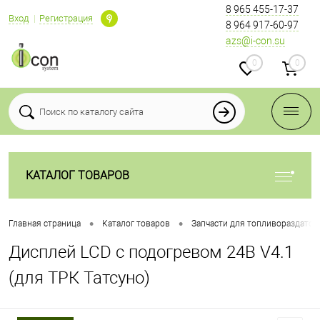
8 965 455-17-37
Вход
Регистрация
8 964 917-60-97
azs@i-con.su
0
0
КАТАЛОГ ТОВАРОВ
•
•
Главная страница
Каталог товаров
Запчасти для топливораздаточ
Дисплей LCD с подогревом 24В V4.1
(для ТРК Татсуно)