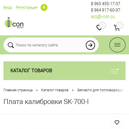
8 965 455-17-37
Вход
Регистрация
8 964 917-60-97
azs@i-con.su
0
0
КАТАЛОГ ТОВАРОВ
•
•
Главная страница
Каталог товаров
Запчасти для топливораздаточ
Плата калибровки SK-700-I