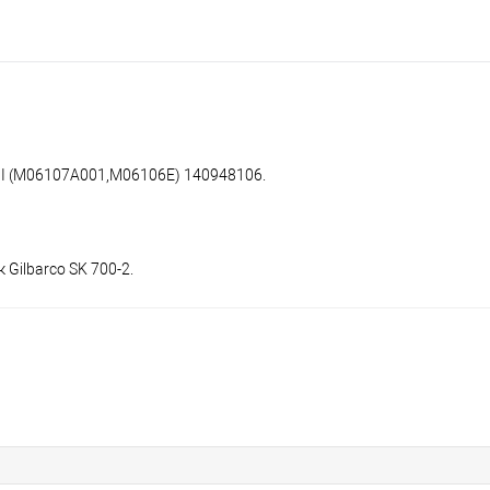
II (М06107А001,М06106Е) 140948106.
Gilbarco SK 700-2.