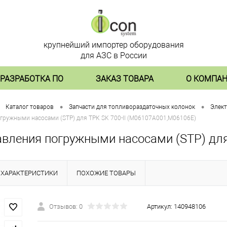
крупнейший импортер оборудования
для АЗС в России
РАЗРАБОТКА ПО
ЗАКАЗ ТОВАРА
О КОМПА
•
•
Каталог товаров
Запчасти для топливораздаточных колонок
Элект
гружными насосами (STP) для ТРК SK 700-II (М06107А001,М06106Е)
авления погружными насосами (STP) для
ХАРАКТЕРИСТИКИ
ПОХОЖИЕ ТОВАРЫ
Отзывов: 0
Артикул:
140948106