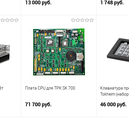
13 000 руб.
1 748 руб.
Плата управления
Плата электро
пропорциональными клапанами
счетчиков 1 UP
для топливораздаточных колонок
V-серии.
Gilbarco SK 700-2.
ну
Подписаться
внить
Купить в 1 к
оступно
Купить в 1 клик
Сравнить
В избранное
В избранное
Недоступно
Вт
Плата CPU для ТРК SK 700
Клавиатура пр
Tokheim (набо
71 700 руб.
46 000 руб.
sser
Плата CPU для ТРК Gilbarco SK 700.
Клавиатура пр
набора дозы д