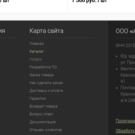
7 500 руб.
/ шт
/ шт
ия
Карта сайта
ООО «
Главная
ИНН 231
Каталог
Юр. адр
Услуги
ул. При
Разработка ПО
Фактич
Заказ товара
Красно
41
Как сделать заказ
Почтов
Доставка и оплата
Красно
Гарантии
а/я 24
Возврат товара
Вопрос ответ
Политика
Документация
Отзывы клиентов
Обработк