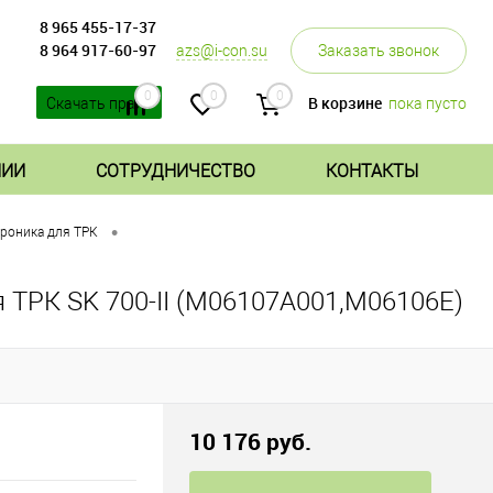
8 965 455-17-37
8 964 917-60-97
azs@i-con.su
Заказать звонок
0
0
0
В корзине
пока пусто
Скачать прайс
НИИ
СОТРУДНИЧЕСТВО
КОНТАКТЫ
•
роника для ТРК
 ТРК SK 700-II (М06107А001,М06106Е)
10 176 руб.