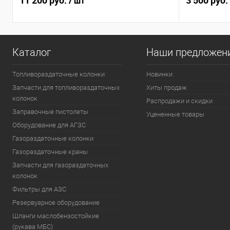
11 200 руб.
3 500 руб.
/ шт
Каталог
Наши предложен
Топливораздаточные колонки
Новинки
Запчасти для топливораздаточных
Хиты продаж
колонок
Распродажи и скидки
Заправочные пистолеты
Уцененные товары
Оборудование для АГЗС
Газораздаточные колонки
Газораздаточные краны
Запчасти для газораздаточных
колонок
Фильтры для АЗС
Резервуарное оборудование
Шланги маслобензостойкие
(рукава МБС)