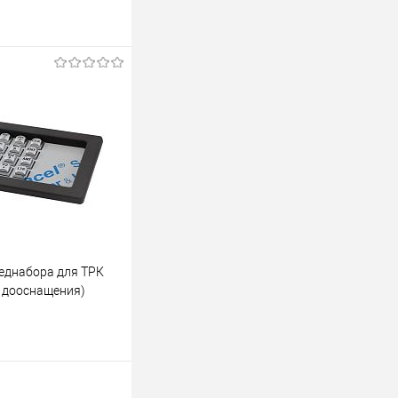
механических
D для ТРК Global Star
Купить
лик
Сравнить
В наличии
еднабора для ТРК
р дооснащения)
едварительного
ля ТРК Tokheim Q510