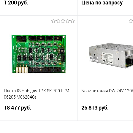
1 200 руб.
Цена по запросу
Реле для ТРК Dresser
Электроника для ТРК
Wayne.Контактная группа реле: 16
А. Реле с катушкой: 24VDC.
Запросить це
Подписаться
Купить в 1 клик
Сра
Купить в 1 клик
Сравнить
В избранное
Нед
В избранное
Недоступно
Плата IS-Hub для ТРК SK 700-II (М
Блок питания DW 24V 120
06205,М06204С)
18 477 руб.
25 813 руб.
Плата IS-Hub для
Блок питания для ТРК Dre
топливораздаточной колонки
Wayne 24 В, 120 Вт