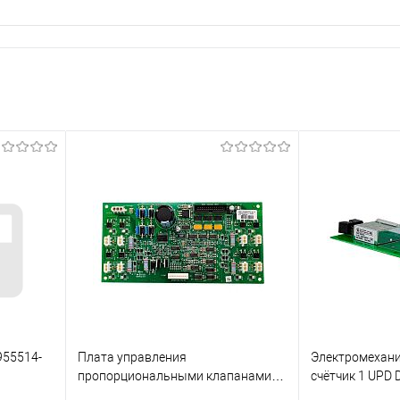
955514-
Плата управления
Электромехан
пропорциональными клапанами
счётчик 1 UPD 
для ТРК SK 700