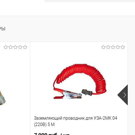
с комплектом
.
Купить
РЫ
лик
Сравнить
В наличии
Заземляющий проводник для УЗА-2МК 04
К
(220В) 5 М