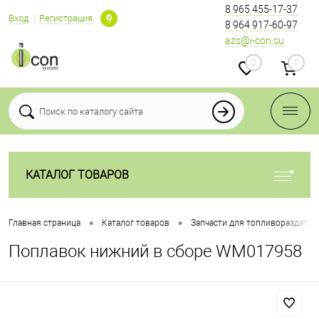
8 965 455-17-37
Вход
Регистрация
8 964 917-60-97
azs@i-con.su
0
0
КАТАЛОГ ТОВАРОВ
•
•
Главная страница
Каталог товаров
Запчасти для топливораздаточ
Поплавок нижний в сборе WM017958