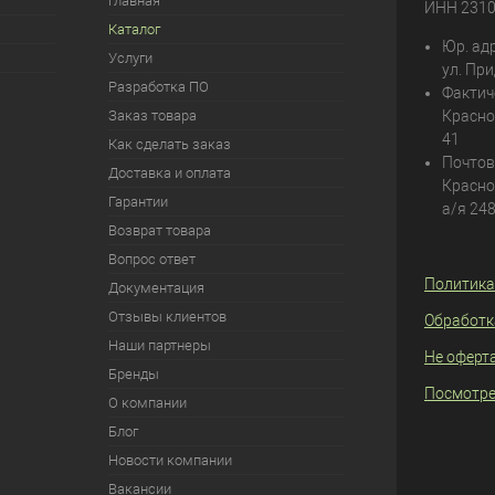
Главная
ИНН 231
Каталог
Юр. адр
Услуги
ул. При
Разработка ПО
Фактич
Заказ товара
Красно
41
Как сделать заказ
Почтов
Доставка и оплата
Красно
Гарантии
а/я 24
Возврат товара
Вопрос ответ
Политика
Документация
Отзывы клиентов
Обработк
Наши партнеры
Не оферт
Бренды
Посмотре
О компании
Блог
Новости компании
Вакансии