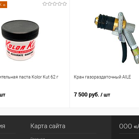
внить
Ж ☼
В избранное
Недоступно
оступно
тельная паста Kolor Kut 62 г
Кран газораздаточный AILE
7 500 руб.
 шт
/ шт
ия
Карта сайта
ООО «