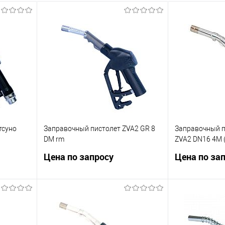
тсуно
Заправочный пистолет ZVA2 GR 8
Заправочный п
DM rm
ZVA2 DN16 4M 
муфтой папа-м
Цена по запросу
Цена по за
тсуно
Для ТРК, оснащенных системой
Автоматическ
рекуперации паров. Диаметр
пистолет AILE 
носика 16 мм. Производительность
поворотной му
до 45 л\мин. Тип скобы EG 281.8 DM
Производитель
ну