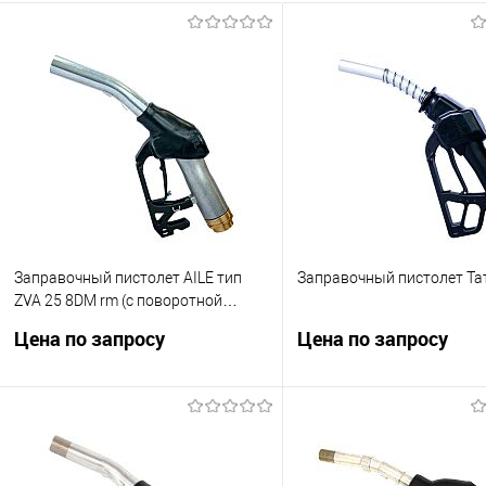
Заправочный пистолет AILE тип
Заправочный пистолет Та
ZVA 25 8DM rm (с поворотной
муфтой папа-мама 1")
Цена по запросу
Цена по запросу
Поворотная муфта папа-мама 1".
Заправочный пистолет Та
Производительность до 140 л\мин.
Тип скобы EG 281.8DM rm.
Запросить це