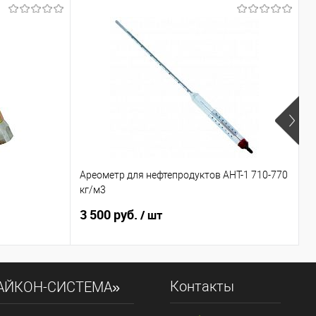
Н
Ареометр для нефтепродуктов АНТ-1 710-770
М
кг/м3
3 500 руб.
7
/ шт
Контакты
АЙКОН-СИСТЕМА»