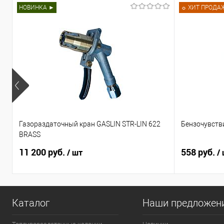
Купить в 1 клик
Сра
НОВИНКА ►
☼ ХИТ ПРОДА
Купить в 1 клик
Сравнить
В избранное
Нед
В избранное
Недоступно
Газораздаточный кран GASLIN STR-LIN 622
Бензочувстви
BRASS
11 200 руб.
558 руб.
/ шт
/
Каталог
Наши предложен