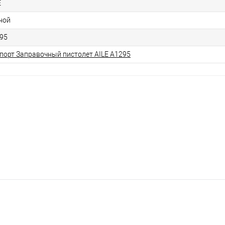
E
ной
95
порт Заправочный пистолет AILE A1295