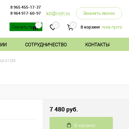
8 965 455-17-37
8 964 917-60-97
azs@i-con.su
Заказать звонок
0
0
0
В корзине
пока пусто
Скачать прайс
НИИ
СОТРУДНИЧЕСТВО
КОНТАКТЫ
ILE A1295
7 480 руб.
В корзину