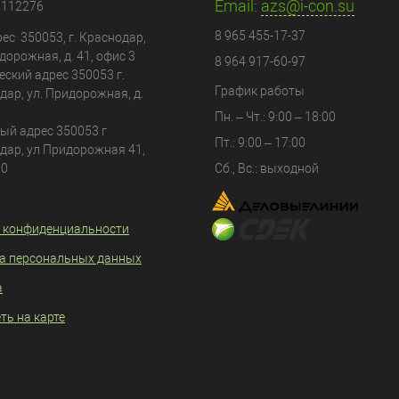
Email:
azs@i-con.su
0112276
8 965 455-17-37
ес 350053, г. Краснодар,
дорожная, д. 41, офис 3
8 964 917-60-97
еский адрес
350053
г.
График работы
дар
, ул.
Придорожная, д.
Пн. – Чт.: 9:00 – 18:00
ый адрес 350053 г
Пт.: 9:00 – 17:00
дар, ул Придорожная 41,
80
Сб., Вс.: выходной
 конфиденциальности
а персональных данных
а
ть на карте