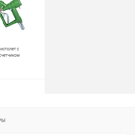
M.
росить цену
лик
Сравнить
Недоступно
истолет с
счетчиком
истолет с
счетчиком SGQM
Купить
РЫ
лик
Сравнить
В наличии