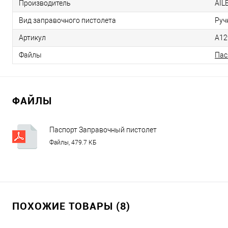
Производитель
AIL
Вид заправочного пистолета
Руч
Артикул
A12
Файлы
Пас
ФАЙЛЫ
Паспорт Заправочный пистолет
AILE A1295
Файлы, 479.7 КБ
ПОХОЖИЕ ТОВАРЫ (8)