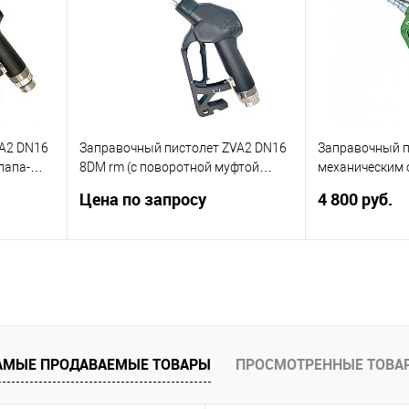
rm
Скоба EG 281.4
внить
Запросить цену
Зап
оступно
Купить в 1 клик
Сравнить
Купить в 1 к
В избранное
Недоступно
В избранное
VA2 DN16
Заправочный пистолет ZVA2 DN16
Заправочный п
папа-
8DM rm (с поворотной муфтой
механическим 
папа-мама)
Цена по запросу
4 800 руб.
нения
Поворотная муфта папа-мама.
Заправочный п
ка 16 мм.
Диаметр носика 16 мм. Тип скобы
механическим 
 л\мин.
EG 281.8DM rm.
Запросить цену
АМЫЕ ПРОДАВАЕМЫЕ ТОВАРЫ
ПРОСМОТРЕННЫЕ ТОВА
Купить в 1 к
ну
В избранное
Купить в 1 клик
Сравнить