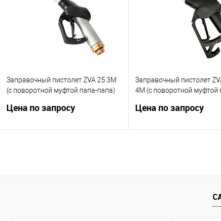
Запросить цену
Купить в 1 клик
Сра
В избранное
Нед
Купить в 1 клик
Сравнить
В избранное
Недоступно
Заправочный пистолет ZVA 25 3M
Заправочный пистолет Z
(с поворотной муфтой папа-папа)
4M (с поворотной муфтой 
папа)
Цена по запросу
Цена по запросу
Автоматический раздаточный кран
Поворотная муфта соеди
25 1″ (ZVA 25) с поворотной муфтой
"папа-папа". Диаметр носи
папа-папа. Диаметр 25 мм.
Производительность до 50
Производительность 140 л\мин.
Тип скобы EG 281.4M.
Тип скобы EG 281.3M.
С
Запросить це
Запросить цену