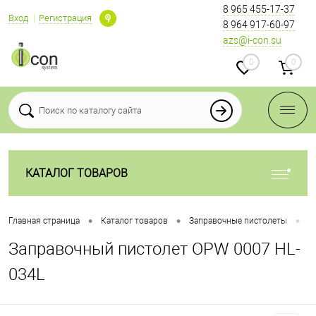
8 965 455-17-37
Вход
Регистрация
8 964 917-60-97
azs@i-con.su
0
0
КАТАЛОГ ТОВАРОВ
•
•
•
Главная страница
Каталог товаров
Заправочные пистолеты
З
Заправочный пистолет OPW 0007 HL-
034L