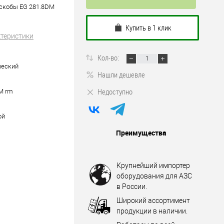
 скобы EG 281.8DM
Купить в 1 клик
ктеристики
Кол-во:
ческий
Нашли дешевле
Недоступно
M rm
ой
Преимущества
Крупнейший импортер
оборудования для АЗС
в России.
Широкий ассортимент
продукции в наличии.