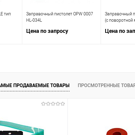
Купить в 1 к
В избранное
E тип
Заправочный пистолет OPW 0007
Заправочный п
HL-034L
(с поворотной 
Цена по запросу
Цена по за
Автоматический заправочный
Диаметр носик
 л\мин.
пистолет OPW 7Н. Сертификация
Производитель
UL. Производительность 120
Тип скобы EG 2
л\мин.
ну
Зап
АМЫЕ ПРОДАВАЕМЫЕ ТОВАРЫ
ПРОСМОТРЕННЫЕ ТОВА
Запросить цену
внить
Купить в 1 к
Купить в 1 клик
Сравнить
оступно
В избранное
В избранное
Недоступно