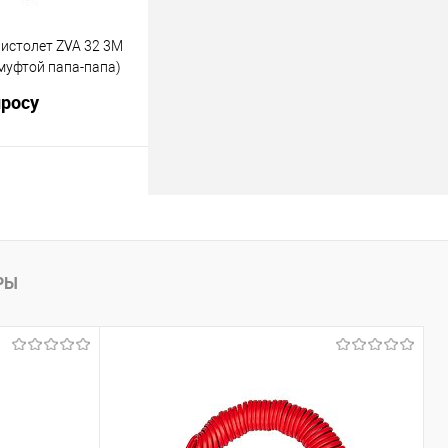
лик
Сравнить
Недоступно
истолет ZVA 32 3М
муфтой папа-папа)
просу
а 32 мм.
ность до 200 л\мин.
81.3M.
росить цену
РЫ
лик
Сравнить
Недоступно