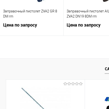
В избранное
Недоступно
Заправочный пистолет ZVA2 GR 8
Заправочный пистолет AIL
DM rm
ZVA2 DN19 8DM rm
Цена по запросу
Цена по запросу
Для ТРК, оснащенных системой
Диаметр носика 19 мм.
рекуперации паров. Диаметр
Производительность до 50
носика 16 мм. Производительность
Тип скобы EG 281.8DM rm.
до 45 л\мин. Тип скобы EG 281.8 DM
rm
Запросить це
С
Запросить цену
Купить в 1 клик
Сра
В избранное
Нед
Купить в 1 клик
Сравнить
В избранное
Недоступно