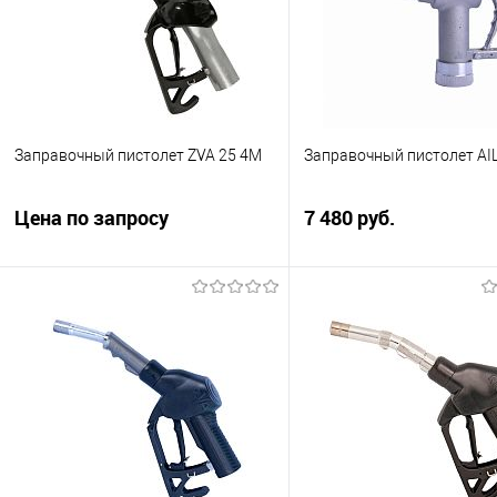
Заправочный пистолет ZVA 25 4M
Заправочный пистолет AI
Цена по запросу
7 480 руб.
Автоматический раздаточный кран
Ручной заправочный пист
25 1″ (ZVA 25). Диаметр носика 25
A1295
мм. Производительность до 140
л\мин. Тип скобы EG 281.4M.
Купить
Купить в 1 клик
Сра
Запросить цену
В избранное
В н
Купить в 1 клик
Сравнить