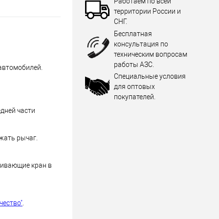
Работаем по всей
территории России и
СНГ.
Бесплатная
консультация по
техническим вопросам
работы АЗС.
автомобилей.
Специальные условия
для оптовых
покупателей.
дней части
жать рычаг.
живающие кран в
чество"
.