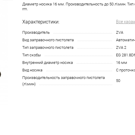
Диаметр носика 16 мм. Производительность до 50 л\мин. Тип
rm.
Характеристики:
Все хара
Производитель
ZVA
Вид заправочного пистолета
Автомати
Тип заправочного пистолета
ZVA 2
Тип скобы
EG 281.8D
Внутренний диаметр носика
16 мм
Вид носика
С проточк
Производительность заправочного пистолета
50
(л\мин)