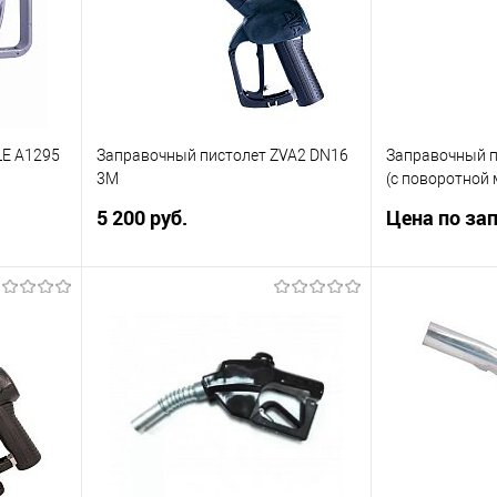
LE A1295
Заправочный пистолет ZVA2 DN16
Заправочный п
3M
(с поворотной
5 200 руб.
Цена по за
олет AILE
Диаметр носика 16 мм.
Автоматически
Производительность до 50 л\мин.
25 1″ (ZVA 25)
Тип скобы EG 281.3M.
папа-мама. Ди
Производитель
Тип скобы EG 2
Подписаться
внить
Купить в 1 клик
Сравнить
Зап
аличии
В избранное
Недоступно