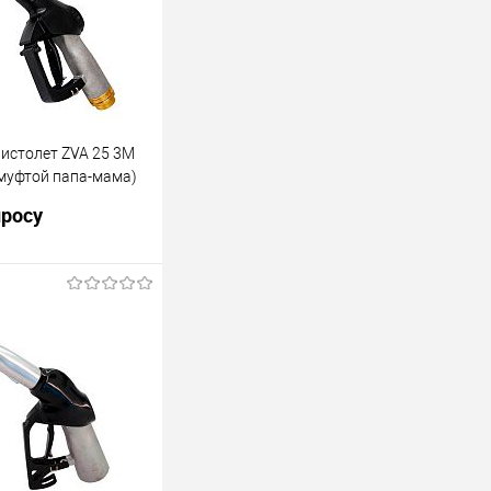
истолет ZVA 25 3M
 муфтой папа-мама)
просу
й раздаточный кран
 с поворотной муфтой
аметр 25 мм.
ность 140 л\мин.
81.3M.
росить цену