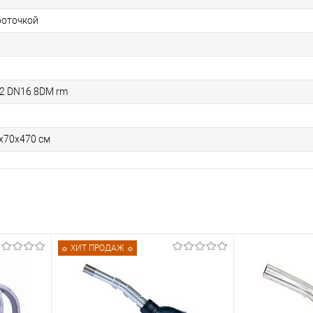
роточкой
2 DN16 8DM rm
х70х470 см
☼ ХИТ ПРОДАЖ ☼