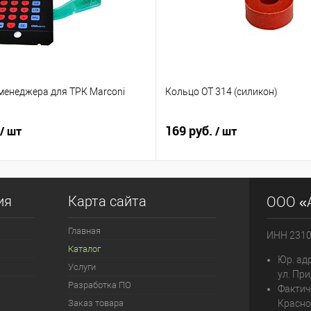
менеджера для ТРК Marconi
Кольцо ОТ 314 (силикон)
169 руб.
/ шт
/ шт
ия
Карта сайта
ООО «
Главная
ИНН 231
Каталог
Юр. адр
Услуги
ул. При
Разработка ПО
Фактич
Заказ товара
Красно