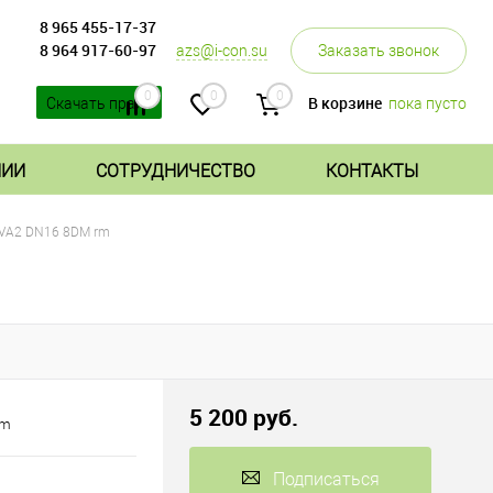
8 965 455-17-37
8 964 917-60-97
azs@i-con.su
Заказать звонок
0
0
0
В корзине
пока пусто
Скачать прайс
НИИ
СОТРУДНИЧЕСТВО
КОНТАКТЫ
ZVA2 DN16 8DM rm
5 200 руб.
rm
Подписаться