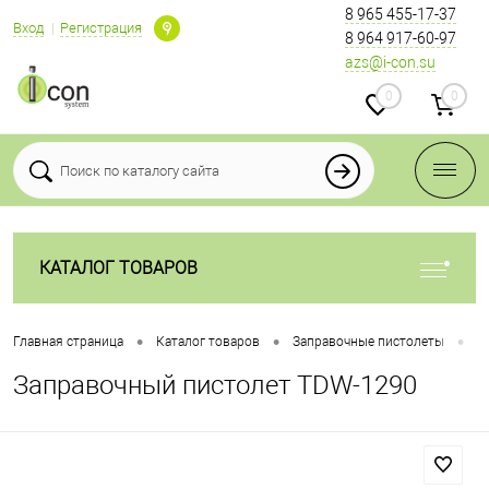
8 965 455-17-37
Вход
Регистрация
8 964 917-60-97
azs@i-con.su
0
0
КАТАЛОГ ТОВАРОВ
•
•
•
Главная страница
Каталог товаров
Заправочные пистолеты
З
Заправочный пистолет TDW-1290