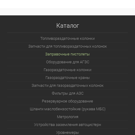
Каталог
Топливораздаточные колонки
Запчасти для топливораздаточных колонок
Заправочные пистолеты
Оборудование для АГЗС
Газораздаточные колонки
Газораздаточные краны
Запчасти для газораздаточных колонок
Фильтры для АЗС
Резервуарное оборудование
Шланги маслобензостойкие (рукава МБС)
Метрология
Устройства заземления автоцистерн
Уровнемеры