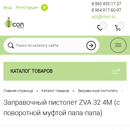
8 965 455-17-37
Вход
Регистрация
8 964 917-60-97
azs@i-con.su
0
0
КАТАЛОГ ТОВАРОВ
•
•
•
Главная страница
Каталог товаров
Заправочные пистолеты
З
Заправочный пистолет ZVA 32 4М (с
поворотной муфтой папа-папа)