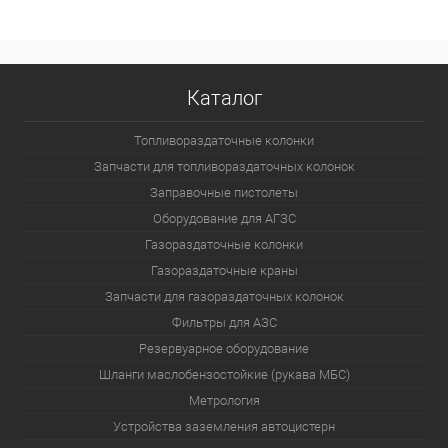
Каталог
Топливораздаточные колонки
Запчасти для топливораздаточных колонок
Заправочные пистолеты
Оборудование для АГЗС
Газораздаточные колонки
Газораздаточные краны
Запчасти для газораздаточных колонок
Фильтры для АЗС
Резервуарное оборудование
Шланги маслобензостойкие (рукава МБС)
Метрология
Устройства заземления автоцистерн