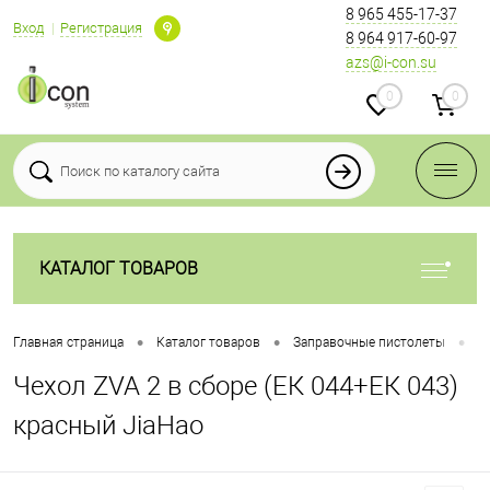
8 965 455-17-37
Вход
Регистрация
8 964 917-60-97
azs@i-con.su
0
0
КАТАЛОГ ТОВАРОВ
•
•
•
Главная страница
Каталог товаров
Заправочные пистолеты
З
Чехол ZVA 2 в сборе (ЕК 044+ЕК 043)
красный JiaHao