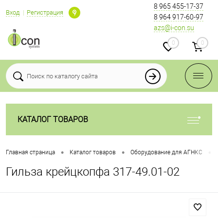
8 965 455-17-37
Вход
Регистрация
8 964 917-60-97
azs@i-con.su
0
0
КАТАЛОГ ТОВАРОВ
•
•
•
Главная страница
Каталог товаров
Оборудование для АГНКС
Гильза крейцкопфа 317-49.01-02