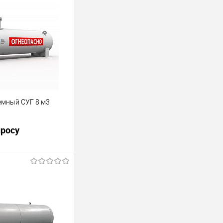
емный СУГ 8 м3
просу
 хранения
за. Объем 8
росить цену