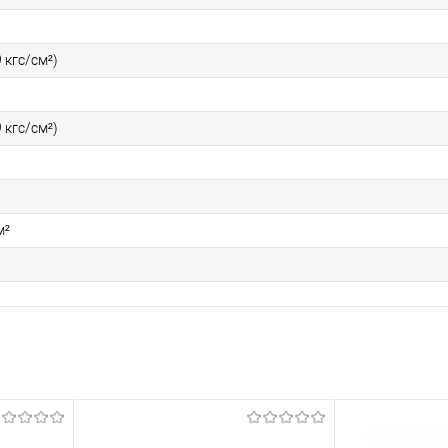
 кгс/см²)
 кгс/см²)
м²