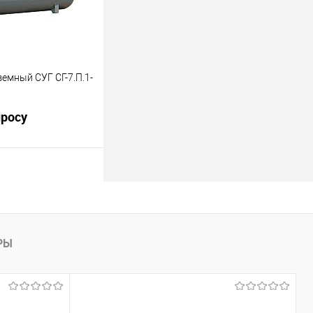
лик
Сравнить
Недоступно
емный СУГ СГ-7.П.1-
просу
16 м3.
росить цену
лик
Сравнить
РЫ
Недоступно