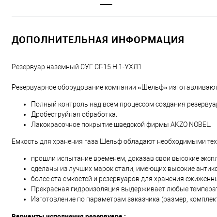
ДОПОЛНИТЕЛЬНАЯ ИНФОРМАЦИЯ
Резервуар наземный СУГ СГ-15.Н.1-УХЛ1
Резервуарное оборудование компании «Шельф» изготавливают
Полный контроль над всем процессом создания резервуа
Дробеструйная обработка.
Лакокрасочное покрытие шведской фирмы AKZO NOBEL.
Емкость для хранения газа Шельф обладают необходимыми тех
прошли испытание временем, доказав свои высокие эксп
сделаны из лучших марок стали, имеющих высокие антик
более ста емкостей и резервуаров для хранения сжиженны
Прекрасная гидроизоляция выдерживает любые температ
Изготовление по параметрам заказчика (размер, комплек
Варианты исполнения резервуара :