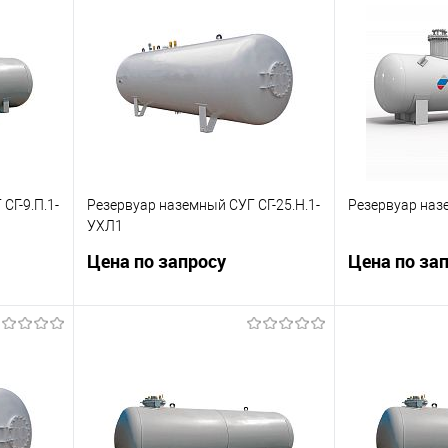
СГ-9.П.1-
Резервуар наземный СУГ СГ-25.Н.1-
Резервуар наз
УХЛ1
Цена по запросу
Цена по за
Вместимость 24,98 м3
Резервуар для
сжиженного га
метров3.
ну
Запросить цену
Зап
внить
Купить в 1 клик
Сравнить