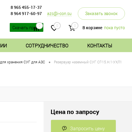
8 965 455-17-37
8 964 917-60-97
azs@i-con.su
Заказать звонок
0
0
0
В корзине
пока пусто
Скачать прайс
НИИ
СОТРУДНИЧЕСТВО
КОНТАКТЫ
•
 для хранения СУГ для АЗС
Резервуар наземный СУГ СГ-15.Н.1-УХЛ1
Цена по запросу
Запросить цену