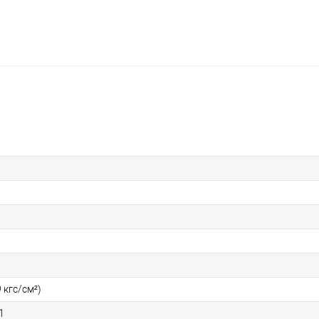
 кгс/см²)
1