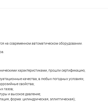
ся на современном автоматическом оборудовании.
ра.
ническими характеристиками, прошли сертификацию;
луатационные качества, в любых погодных условиях;
оррозийные свойства;
х газов;
уры и высокое давление;
тация, форма: цилиндрическая, эллиптическая);