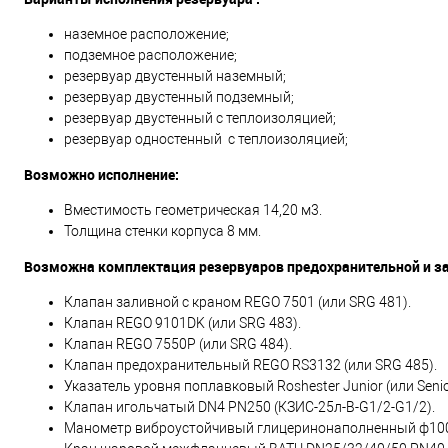
наземное расположение;
подземное расположение;
резервуар двустенный наземный;
резервуар двустенный подземный;
резервуар двустенный с теплоизоляцией;
резервуар одностенный с теплоизоляцией;
Возможно исполнение:
Вместимость геометрическая 14,20 м3.
Толщина стенки корпуса 8 мм.
Возможна комплектация резервуаров предохранительной и з
Клапан заливной с краном REGO 7501 (или SRG 481).
Клапан REGO 9101DK (или SRG 483).
Клапан REGO 7550P (или SRG 484).
Клапан предохранительный REGO RS3132 (или SRG 485).
Указатель уровня поплавковый Roshester Junior (или Senio
Клапан игольчатый DN4 PN250 (КЗИС-25л-В-G1/2-G1/2).
Манометр виброустойчивый глицеринонаполненный ф100