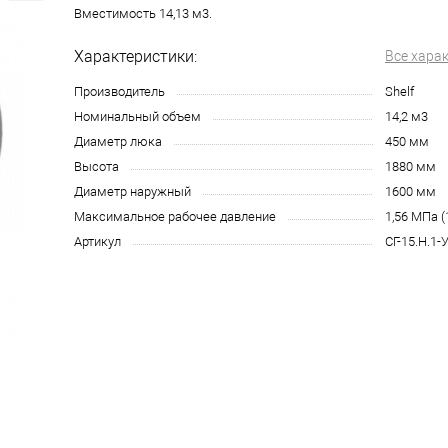
Вместимость 14,13 м3.
Характеристики:
Все хара
Производитель
Shelf
Номинальный объем
14,2 м3
Диаметр люка
450 мм
Высота
1880 мм
Диаметр наружный
1600 мм
Максимальное рабочее давление
1,56 МПа (
Артикул
СГ-15.Н.1-