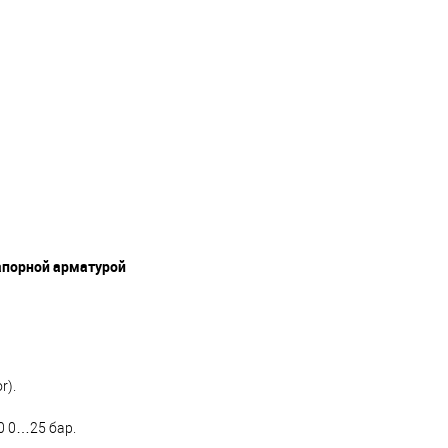
апорной арматурой
r).
 0…25 бар.