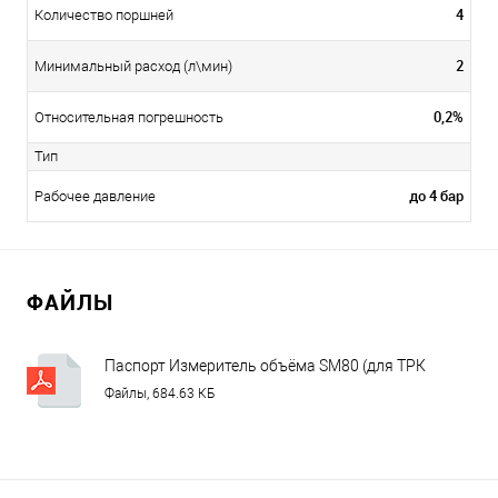
4
Количество поршней
2
Минимальный расход (л\мин)
0,2%
Относительная погрешность
Тип
до 4 бар
Рабочее давление
ФАЙЛЫ
Паспорт Измеритель объёма SM80 (для ТРК
Tokheim, Китай) (1)
Файлы, 684.63 КБ