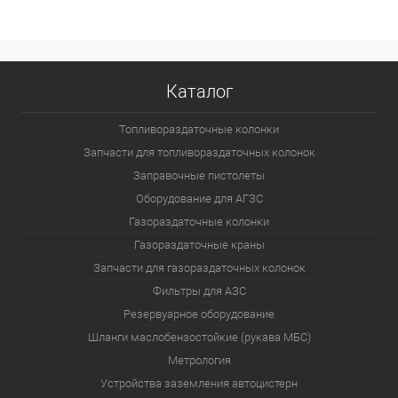
Каталог
Топливораздаточные колонки
Запчасти для топливораздаточных колонок
Заправочные пистолеты
Оборудование для АГЗС
Газораздаточные колонки
Газораздаточные краны
Запчасти для газораздаточных колонок
Фильтры для АЗС
Резервуарное оборудование
Шланги маслобензостойкие (рукава МБС)
Метрология
Устройства заземления автоцистерн