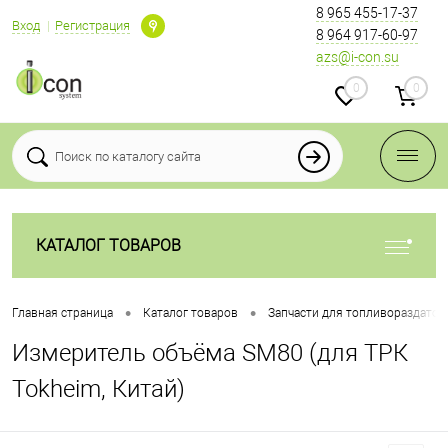
8 965 455-17-37
Вход
Регистрация
8 964 917-60-97
azs@i-con.su
0
0
КАТАЛОГ ТОВАРОВ
•
•
Главная страница
Каталог товаров
Запчасти для топливораздаточ
Измеритель объёма SM80 (для ТРК
Tokheim, Китай)