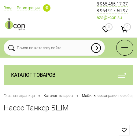
8 965 455-17-37
Вход
Регистрация
8 964 917-60-97
azs@i-con.su
0
0
КАТАЛОГ ТОВАРОВ
•
•
Главная страница
Каталог товаров
Мобильное заправочное обору
Насос Танкер БШМ